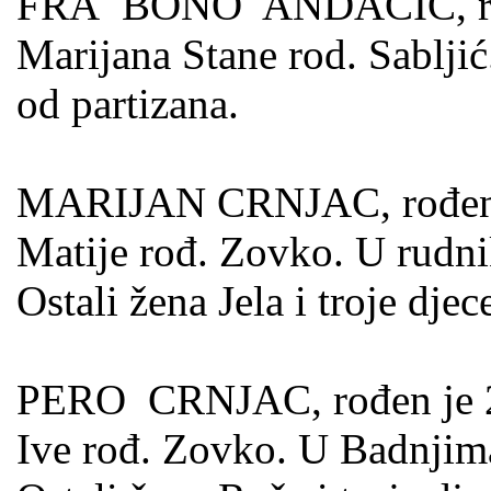
FRA BONO ANDAČIĆ, rođen
Marijana Stane rod. Sabljić
od partizana.
MARIJAN CRNJAC, rođen je
Matije rođ. Zovko. U rudni
Ostali žena Jela i troje djec
PERO CRNJAC, rođen je 21.
Ive rođ. Zovko. U Badnjima 