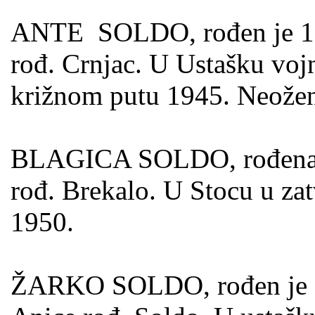
ANTE SOLDO, rođen je 15.0
rođ. Crnjac. U Ustašku voj
križnom putu 1945. Neožen
BLAGICA SOLDO, rođena je
rođ. Brekalo. U Stocu u za
1950.
ŽARKO SOLDO, rođen je 12.