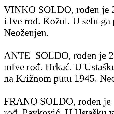
VINKO SOLDO, rođen je 27.
i Ive rođ. Kožul. U selu ga 
Neoženjen.
ANTE SOLDO, rođen je 23.1
mIve rođ. Hrkać. U Ustašku
na Križnom putu 1945. Neo
FRANO SOLDO, rođen je 17
rođ. Pavković. U Ustašku v