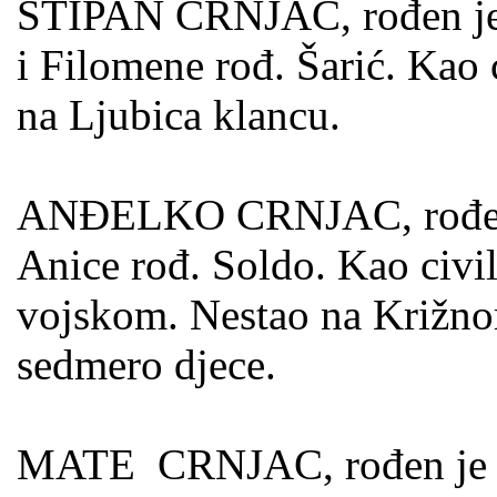
STIPAN CRNJAC, rođen je 2
i Filomene rođ. Šarić. Kao 
na Ljubica klancu.
ANĐELKO CRNJAC, rođen je 
Anice rođ. Soldo. Kao civi
vojskom. Nestao na Križnom
sedmero djece.
MATE CRNJAC, rođen je 01.