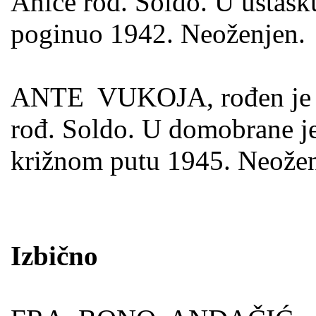
Anice rođ. Soldo. U ustašk
poginuo 1942. Neoženjen.
ANTE VUKOJA, rođen je 27.
rođ. Soldo. U domo­brane j
križnom putu 1945. Neožen
Izbično