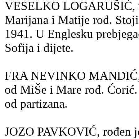
VESELKO LOGARUŠIĆ, rođe
Marijana i Matije rođ. Stoj
1941. U Englesku prebjega
Sofija i dijete.
FRA NEVINKO MANDIĆ, rođ
od MiŠe i Mare rođ. Ćorić.
od parti­zana.
JOZO PAVKOVIĆ, rođen je 1