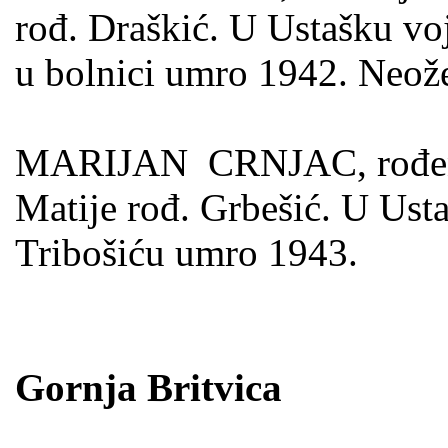
rođ. Draškić. U Ustašku vo
u bolnici umro 1942. Neože
MARIJAN CRNJAC, rođen je
Matije rođ. Grbešić. U Ust
Tribošiću umro 1943.
Gornja Britvica