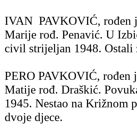
IVAN PAVKOVIĆ, rođen je 0
Marije rođ. Penavić. U Izb
civil strijeljan 1948. Ostal
PERO PAVKOVIĆ, rođen je 2
Matije rođ. Draškić. Povu
1945. Nestao na Križnom pu
dvoje djece.