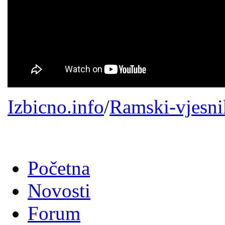
Izbicno.info
/
Ramski-vjesni
Početna
Novosti
Forum