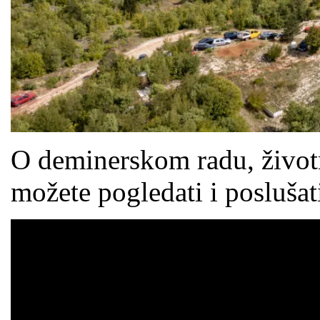
O deminerskom radu, život
možete pogledati i poslušat