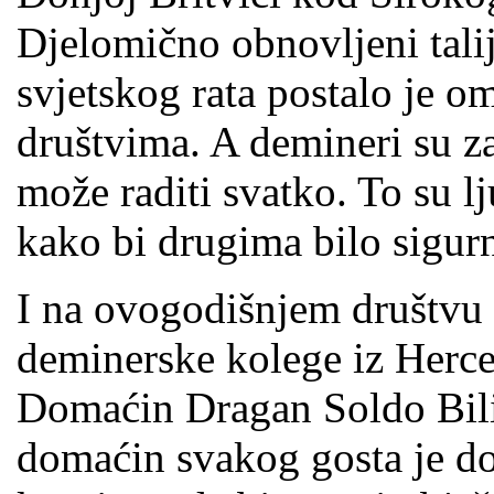
Djelomično obnovljeni tali
svjetskog rata postalo je o
društvima. A demineri su za
može raditi svatko. To su lj
kako bi drugima bilo sigur
I na ovogodišnjem društvu n
deminerske kolege iz Herce
Domaćin Dragan Soldo Bili 
domaćin svakog gosta je d