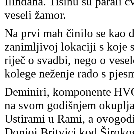
Ilindana. Tišinu su parali c
veseli žamor.
Na prvi mah činilo se kao da
zanimljivoj lokaciji s koje 
riječ o svadbi, nego o vesel
kolege neženje rado s pjes
Deminiri, komponente HVO 
na svom godišnjem okupljan
Ustirami u Rami, a ovogodiš
Donjoj Britvici kod Široko