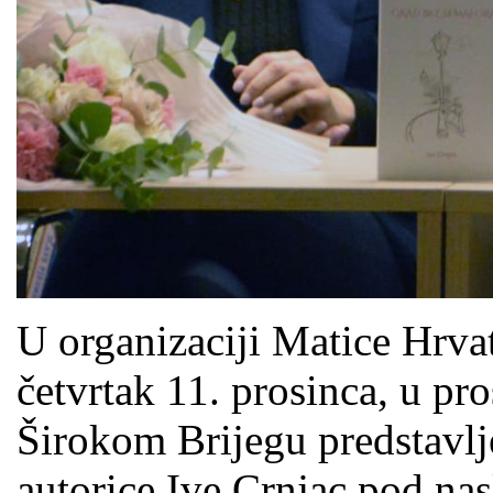
U organizaciji Matice Hrva
četvrtak 11. prosinca, u pr
Širokom Brijegu predstavlj
autorice Ive Crnjac pod na