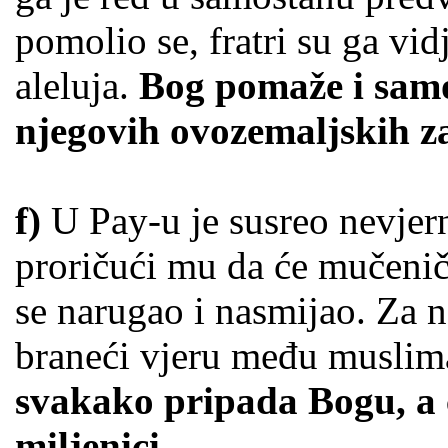
pomolio se, fratri su ga vid
aleluja.
Bog pomaže i sam
njegovih ovozemaljskih z
f)
U Pay-u je susreo nevjern
proričući mu da će mučenič
se narugao i nasmijao. Za 
braneći vjeru među muslim
svakako pripada Bogu, a 
miljenici.