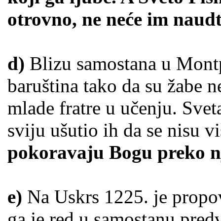
otrovno, ne neće im naudt
d)
Blizu samostana u Montpe
baruština tako da su žabe n
mlade fratre u učenju. Sveta
sviju ušutio ih da se nisu vi
pokoravaju Bogu preko nj
e)
Na Uskrs 1225. je propovi
ga je red u samostanu predv