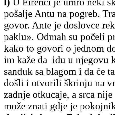
l)
U Firenci je umro neki šk
pošalje Antu na pogreb. Traž
govor. Ante je doslovce re
paklu». Odmah su počeli pro
kako to govori o jednom do
im kaže da idu u njegovu k
sanduk sa blagom i da će t
došli i otvorili škrinju na 
zadnje otkucaje, a srca nije 
može znati gdje je pokojni