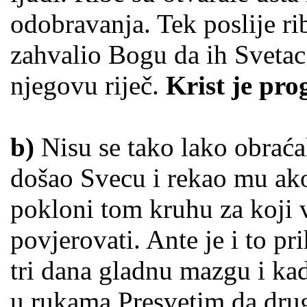
odobravanja. Tek poslije ri
zahvalio Bogu da ih Svetac
njegovu riječ.
Krist je pro
b)
Nisu se tako lako obraćal
došao Svecu i rekao mu ak
pokloni tom kruhu za koji vi
povjerovati. Ante je i to pr
tri dana gladnu mazgu i kad
u rukama Presvetim da drug