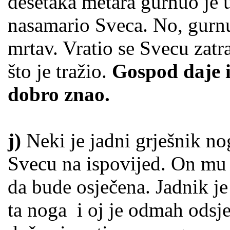
desetaka metara gurnuo je u 
nasamario Sveca. No, gurnu
mrtav. Vratio se Svecu zatra
što je tražio.
Gospod daje i
dobro znao.
j)
Neki je jadni grješnik n
Svecu na ispovijed. On mu j
da bude osječena. Jadnik je
ta noga i oj je odmah odsj