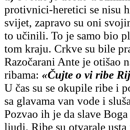
protivnici-heretici se nisu ht
svijet, zapravo su oni svo
to učinili. To je samo bio 
tom kraju. Crkve su bile p
Razočarani Ante je otišao 
ribama:
«Čujte o vi ribe Ri
U čas su se okupile ribe i 
sa glavama van vode i sluš
Pozvao ih je da slave Boga 
ljudi. Ribe su otvarale ust