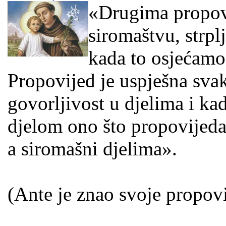
«Drugima propov
siromaštvu, strpl
kada to osjećam
Propovijed je uspješna sva
govorljivost u djelima i ka
djelom ono što propovijeda
a siromašni djelima».
(Ante je znao svoje propovij