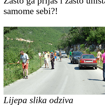
Zašto ga prljaš i zašto uništ
samome sebi?!
Lijepa slika odziva