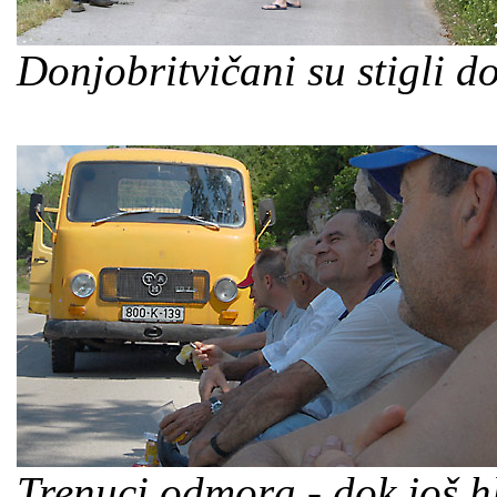
Donjobritvičani su stigli d
Trenuci odmora - dok još 