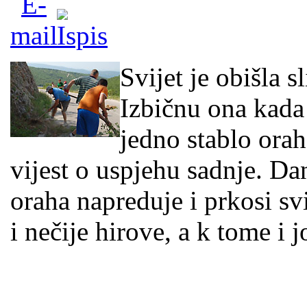
Svijet je obišla 
Izbičnu ona kada
jedno stablo orah
vijest o uspjehu sadnje. Da
oraha napreduje i prkosi sv
i nečije hirove, a k tome i j