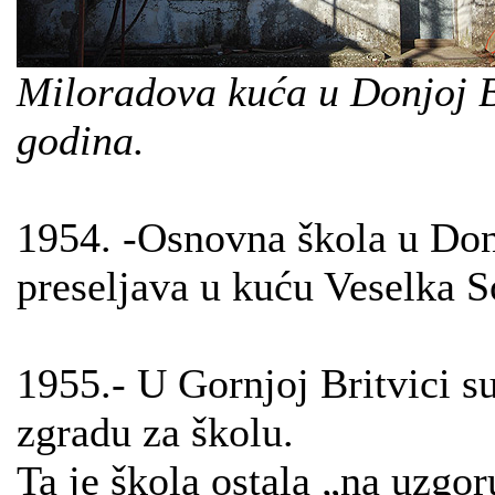
Miloradova kuća u Donjoj Bri
godina.
1954. -Osnovna škola u Don
preseljava u kuću Veselka S
1955.- U Gornjoj Britvici s
zgradu za školu.
Ta je škola ostala „na uzgor