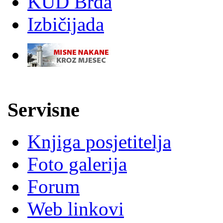
KUD Brda
Izbičijada
-
Servisne
Knjiga posjetitelja
Foto galerija
Forum
Web linkovi