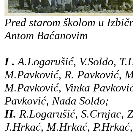
Pred starom školom u Izbičn
Antom Baćanovim
I .
A.Logarušić, V.Soldo, T.L
M.Pavković, R. Pavković, M.
M.Pavković, Vinka Pavković
Pavković, Nada Soldo;
II.
R.Logarušić, S.Crnjac, Z
J.Hrkać, M.Hrkać, P.Hrkać,