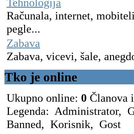
Tehnologija
Računala, internet, mobitel
pegle...
Zabava
Zabava, vicevi, šale, anegdo
Tko je online
Ukupno online:
0
Članova i
Legenda:
Administrator
,
G
Banned
,
Korisnik
,
Gost