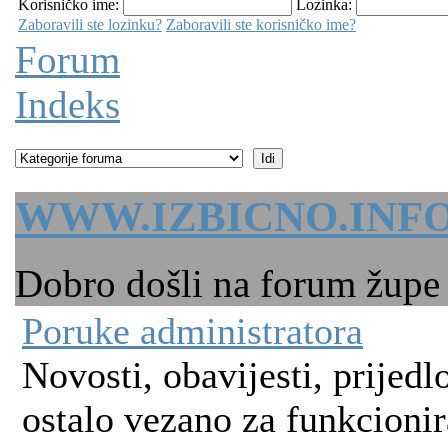
Korisničko ime:
Lozinka:
Zaboravili ste lozinku?
Zaboravili ste korisničko ime?
Forum
Indeks
WWW.IZBICNO.INF
Dobro došli na forum župe 
Poruke administratora
Novosti, obavijesti, prijedlo
ostalo vezano za funkcionir