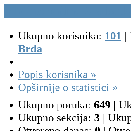
Izbično online Statisti
Ukupno korisnika:
101
|
N
Brda
Popis korisnika »
Opširnije o statistici »
Ukupno poruka:
649
|
Uk
Ukupno sekcija:
3
|
Ukupn
Otvoreno danas:
0
|
Otvo