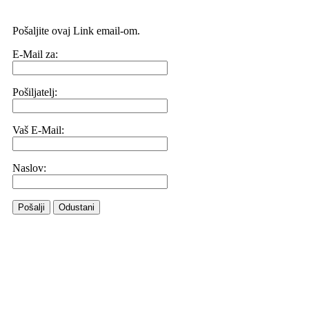
Pošaljite ovaj Link email-om.
E-Mail za:
Pošiljatelj:
Vaš E-Mail:
Naslov:
Pošalji
Odustani